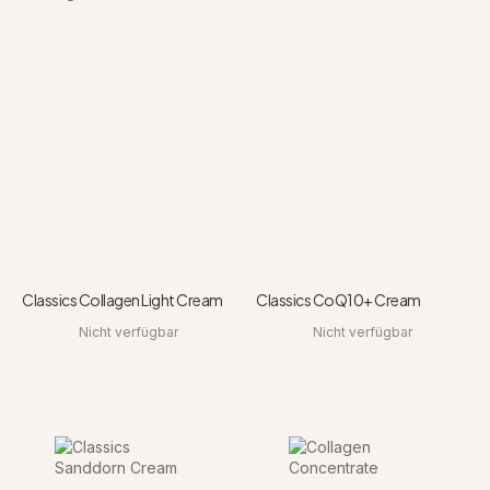
Classics Collagen Light Cream
Classics CoQ10+ Cream
Nicht verfügbar
Nicht verfügbar