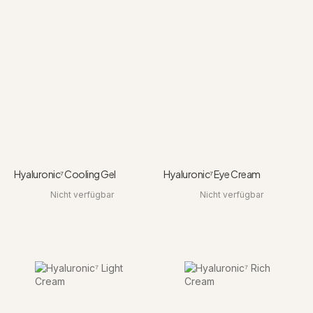
Hyaluronic⁷ Cooling Gel
Hyaluronic⁷ Eye Cream
Nicht verfügbar
Nicht verfügbar