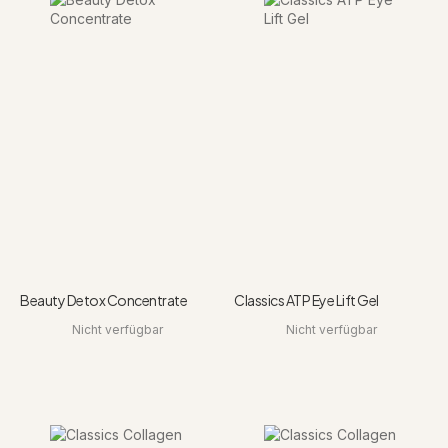
Beauty Detox Concentrate
Classics ATP Eye Lift Gel
Nicht verfügbar
Nicht verfügbar