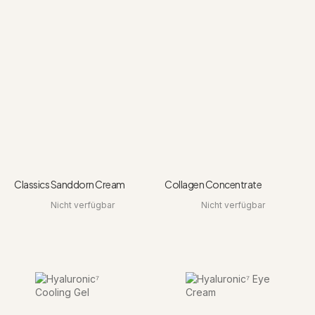
Classics Sanddorn Cream
Collagen Concentrate
Nicht verfügbar
Nicht verfügbar