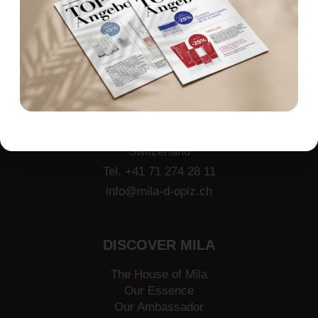
CONTACT
Haggenstrasse 40
CH-9014 St. Gallen
Switzerland
Tel. +41 71 274 28 11
info@mila-d-opiz.ch
DISCOVER MILA
The House of Mila
Our Essence
Our Ambassador