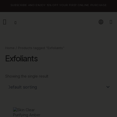
Skip
SUBSCRIBE AND ENJOY 15% OFF YOUR FIRST ONLINE PURCHASE
to
content
W
Home
/ Products tagged “Exfoliants”
Exfoliants
Showing the single result