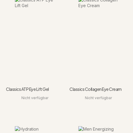
Classics ATP Eye Lift Gel
Classics Collagen Eye Cream
Nicht verfügbar
Nicht verfügbar