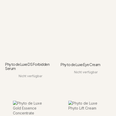
Phyto de Luxe DS Forbidden
Phyto de Luxe Eye Cream
Serum
Nicht verfügbar
Nicht verfügbar