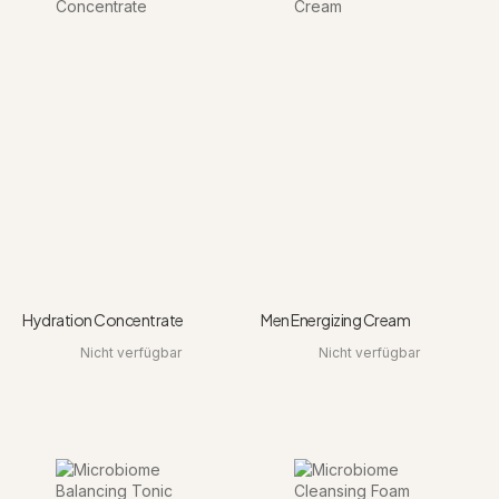
Hydration Concentrate
Men Energizing Cream
Nicht verfügbar
Nicht verfügbar