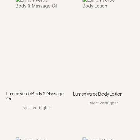
Lumen Verde Body & Massage
Lumen Verde Body Lotion
Oil
Nicht verfügbar
Nicht verfügbar