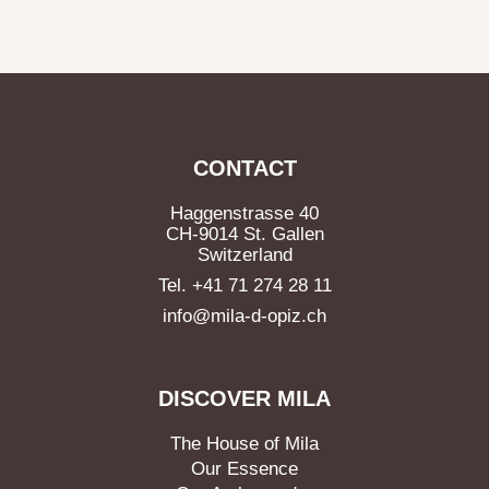
CONTACT
Haggenstrasse 40
CH-9014 St. Gallen
Switzerland
Tel. +41 71 274 28 11
info@mila-d-opiz.ch
DISCOVER MILA
The House of Mila
Our Essence