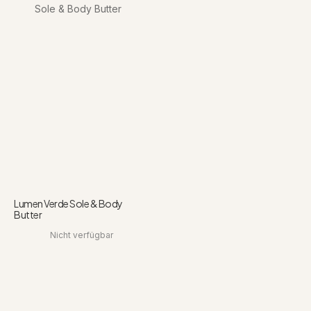
Lumen Verde Sole & Body
Butter
Nicht verfügbar