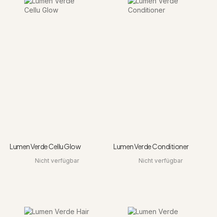
Lumen Verde Cellu Glow
Lumen Verde Conditioner
Nicht verfügbar
Nicht verfügbar