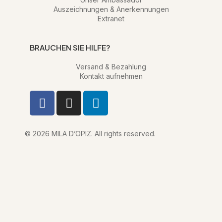
Auszeichnungen & Anerkennungen
Extranet
BRAUCHEN SIE HILFE?
Versand & Bezahlung
Kontakt aufnehmen
F
I
L
a
n
i
c
s
n
e
t
k
© 2026 MILA D’OPIZ. All rights reserved.
b
a
e
o
g
d
o
r
i
k
a
n
m