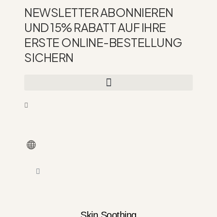
Zum
NEWSLETTER ABONNIEREN
Inhalt
springen
UND 15% RABATT AUF IHRE
ERSTE ONLINE-BESTELLUNG
SICHERN
WARENKORB
Skin Soothing