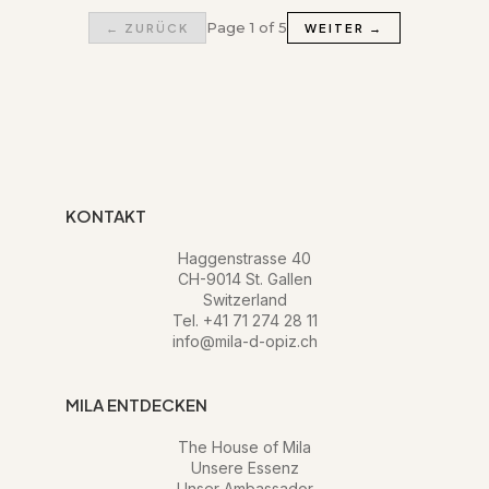
Page 1 of 5
← ZURÜCK
WEITER →
KONTAKT
Haggenstrasse 40
CH-9014 St. Gallen
Switzerland
Tel. +41 71 274 28 11
info@mila-d-opiz.ch
MILA ENTDECKEN
The House of Mila
Unsere Essenz
Unser Ambassador