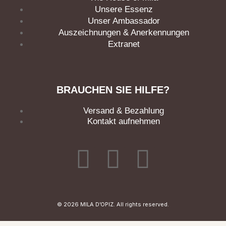
Unsere Essenz
Unser Ambassador
Auszeichnungen & Anerkennungen
Extranet
BRAUCHEN SIE HILFE?
Versand & Bezahlung
Kontakt aufnehmen
F
I
L
a
n
i
c
s
n
© 2026 MILA D’OPIZ. All rights reserved.