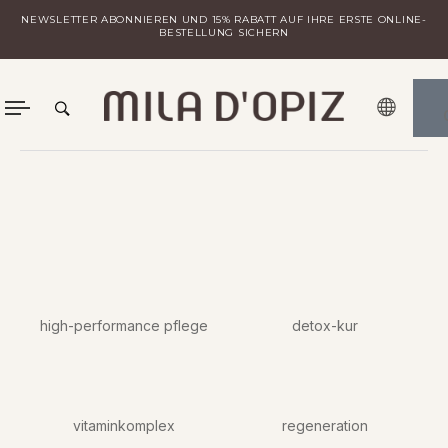
Zum
NEWSLETTER ABONNIEREN UND 15% RABATT AUF IHRE ERSTE ONLINE-
Inhalt
BESTELLUNG SICHERN
springen
MILA ENTDECKEN
LOGIN FÜR DISTRIBUTOREN
high-performance pflege
detox-kur
vitaminkomplex
regeneration