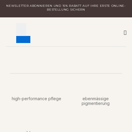
Zum
NEWSLETTER ABONNIEREN UND 15% RABATT AUF IHRE ERSTE ONLINE-
Inhalt
BESTELLUNG SICHERN
springen
W
MILA ENTDECKEN
LOGIN FÜR DISTRIBUTOREN
high-performance pflege
ebenmässige
pigmentierung