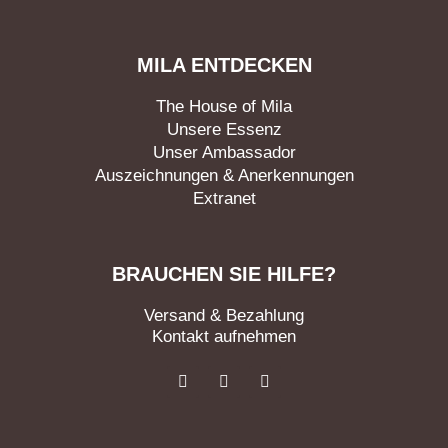
MILA ENTDECKEN
The House of Mila
Unsere Essenz
Unser Ambassador
Auszeichnungen & Anerkennungen
Extranet
BRAUCHEN SIE HILFE?
Versand & Bezahlung
Kontakt aufnehmen
F
I
L
a
n
i
c
s
n
e
t
k
b
a
e