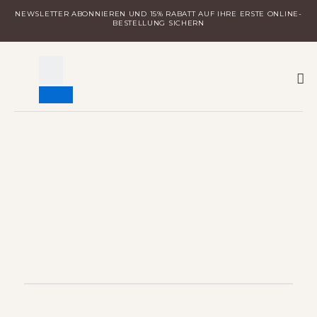
Zum
NEWSLETTER ABONNIEREN UND 15% RABATT AUF IHRE ERSTE ONLINE-
Inhalt
BESTELLUNG SICHERN
springen
W
MILA ENTDECKEN
LOGIN FÜR DISTRIBUTOREN