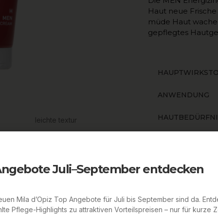
Die MEN Energizing
Haut neue Frische v
müde Haut wacher w
gepflegtes Hautge
HAUPTWIRKSTO
ANWENDUNG
HAUTBEDÜRFNI
leichte textur
HAUTTYP
HÄUFIG GESTEL
Angebote Juli–September entdecken
SICHTBARE ERG
uen Mila d’Opiz Top Angebote für Juli bis September sind da. Ent
ALLE INHALTSS
te Pflege-Highlights zu attraktiven Vorteilspreisen – nur für kurze Ze