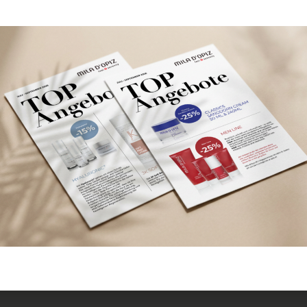
SKU
102050
all-skin-typ
Kategorien
40 Jahren
Men
Spezia
,
,
Mischhaut
Feucht
Tags
,
Sensitive Skin