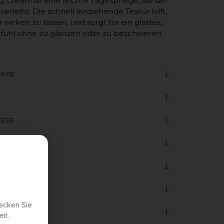
 Cream ist eine leichte Tagespflege, die der
erleiht. Die schnell einziehende Textur hilft,
irken zu lassen, und sorgt für ein glattes,
fühl ohne zu glänzen oder zu beschweren.
FFE
SSE
LTE FRAGEN
EBNISSE
decken Sie
TOFFE
it.