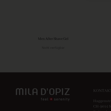
Men After Shave Gel
Nicht verfügbar
KONTAK
Haggenstr
CH-9014 S