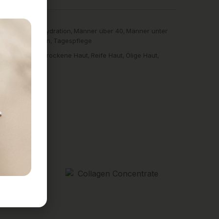
es
Anti-Aging
Hydration
Männer über 40
Männer unter
,
,
,
,
l-Linien
Straffen
Tagespflege
,
,
igkeitspflege
Trockene Haut
Reife Haut
Ölige Haut
,
,
,
,