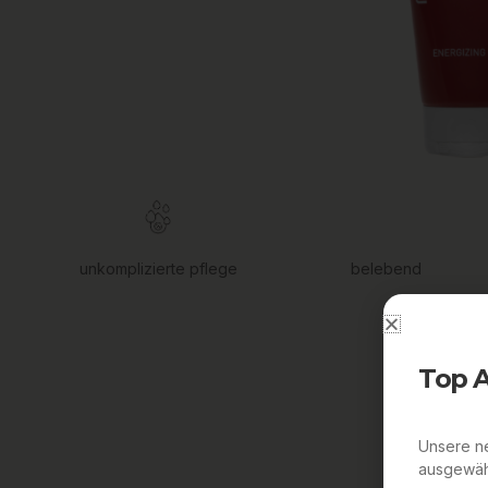
unkomplizierte pflege
belebend
Top 
Unsere ne
ausgewähl