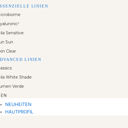
SSENZIELLE LINIEN
icrobiome
yaluronic⁷
ila Sensitive
un Sun
kin Clear
DVANCED LINIEN
lassics
ila White Shade
umen Verde
EN
NEUHEITEN
HAUTPROFIL