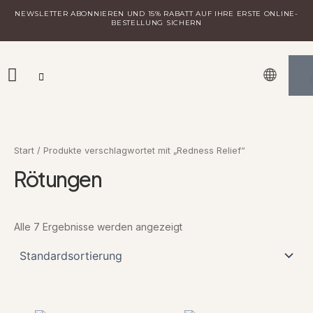
Zum
NEWSLETTER ABONNIEREN UND 15% RABATT AUF IHRE ERSTE ONLINE-
Inhalt
BESTELLUNG SICHERN
springen
MILA ENTDECKEN
LOGIN FÜR DISTRIBUTOREN
Start
/ Produkte verschlagwortet mit „Redness Relief“
Rötungen
Alle 7 Ergebnisse werden angezeigt