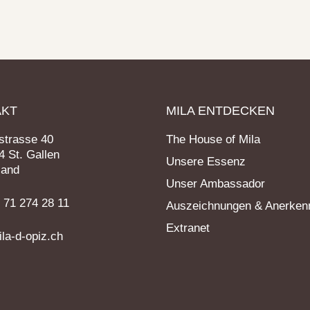
AKT
MILA ENTDECKEN
trasse 40
The House of Mila
 St. Gallen
Unsere Essenz
land
Unser Ambassador
1 71 274 28 11
Auszeichnungen & Anerken
Extranet
la-d-opiz.ch