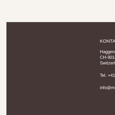
KONT
Haggens
CH-9014
Switzer
Tel. +4
info@mi