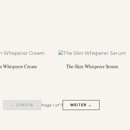
n Whisperer Cream
The Skin Whisperer Serum
← ZURÜCK
Page 1 of 7
WEITER →