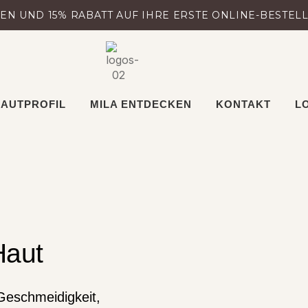
N UND 15% RABATT AUF IHRE ERSTE ONLINE-BESTEL
AUTPROFIL
MILA ENTDECKEN
KONTAKT
L
Haut
Geschmeidigkeit,