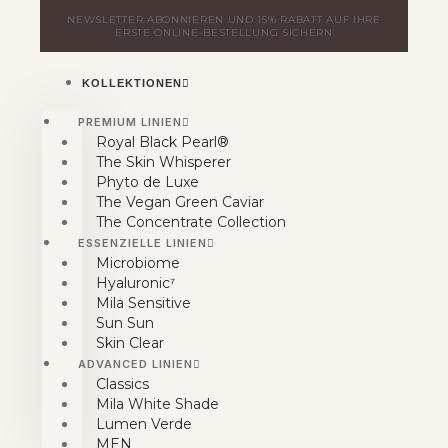
Zum
NEWSLETTER ABONNIEREN UND 15% RABATT AUF IHRE
Inhalt
ERSTE ONLINE-BESTELLUNG SICHERN
springen
KOLLEKTIONEN
PREMIUM LINIEN
Royal Black Pearl®
The Skin Whisperer
Phyto de Luxe
The Vegan Green Caviar
The Concentrate Collection
ESSENZIELLE LINIEN
Microbiome
Hyaluronic⁷
Mila Sensitive
Sun Sun
Skin Clear
ADVANCED LINIEN
Classics
Mila White Shade
Lumen Verde
MEN