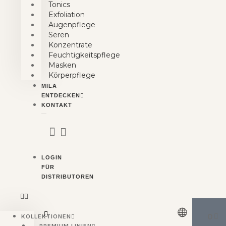
Tonics
Exfoliation
Augenpflege
Seren
Konzentrate
Feuchtigkeitspflege
Masken
Körperpflege
MILA
ENTDECKEN
KONTAKT
LOGIN
FÜR
DISTRIBUTOREN
WAR
0
KOLLEKTIONEN