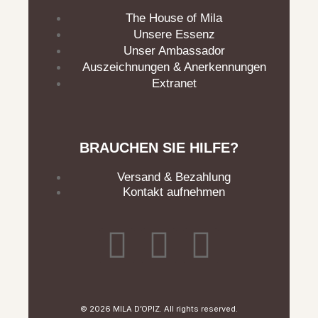
The House of Mila
Unsere Essenz
Unser Ambassador
Auszeichnungen & Anerkennungen
Extranet
BRAUCHEN SIE HILFE?
Versand & Bezahlung
Kontakt aufnehmen
F
I
L
a
n
i
c
s
n
© 2026 MILA D’OPIZ. All rights reserved.