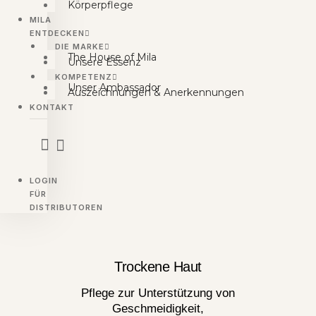
Körperpflege
MILA
ENTDECKEN
DIE MARKE
The House of Mila
Unsere Essenz
KOMPETENZ
Unser Ambassador
Auszeichnungen & Anerkennungen
KONTAKT
LOGIN
FÜR
DISTRIBUTOREN
Trockene Haut
Pflege zur Unterstützung von
Geschmeidigkeit,