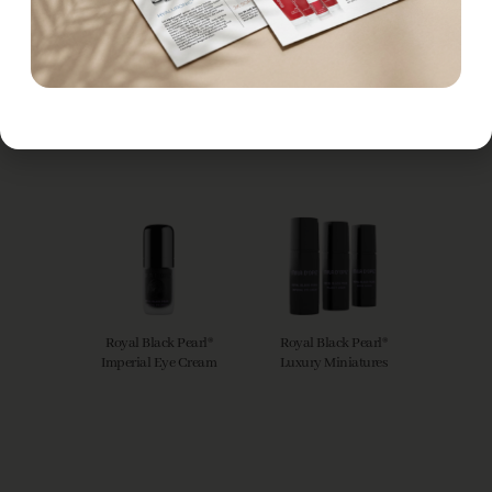
Royal Black Pearl®
Royal Black Pearl®
Majesty Cream
Divine Serum
Royal Black Pearl®
Royal Black Pearl®
Imperial Eye Cream
Luxury Miniatures