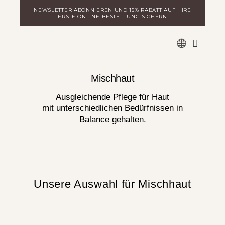
Zum
NEWSLETTER ABONNIEREN UND 15% RABATT AUF IHRE
Inhalt
ERSTE ONLINE-BESTELLUNG SICHERN
springen
WARE
MILA ENTDECKEN
LOGIN FÜR DISTRIBUTOREN
Mischhaut
Ausgleichende Pflege für Haut
mit unterschiedlichen Bedürfnissen in
Balance gehalten.
Unsere Auswahl für Mischhaut