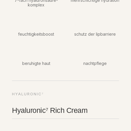
7-fach hyaluronsäure-
mehrschichtige hydration
komplex
feuchtigkeitsboost
schutz der lipbarriere
beruhigte haut
nachtpflege
HYALURONIC⁷
Hyaluronic⁷ Rich Cream