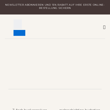
Zum
NEWSLETTER ABONNIEREN UND 15% RABATT AUF IHRE ERSTE ONLINE-
Inhalt
BESTELLUNG SICHERN
springen
W
MILA ENTDECKEN
LOGIN FÜR DISTRIBUTOREN