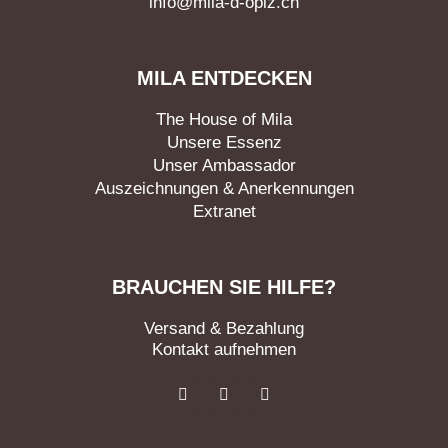
info@mila-d-opiz.ch
MILA ENTDECKEN
The House of Mila
Unsere Essenz
Unser Ambassador
Auszeichnungen & Anerkennungen
Extranet
BRAUCHEN SIE HILFE?
Versand & Bezahlung
Kontakt aufnehmen
F
I
L
a
n
i
c
s
n
e
t
k