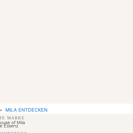
MILA ENTDECKEN
IE MARKE
ouse of Mila
e Essenz