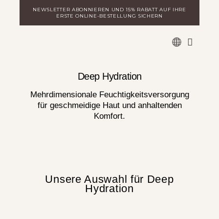
Zum
NEWSLETTER ABONNIEREN UND 15% RABATT AUF IHRE
Inhalt
ERSTE ONLINE-BESTELLUNG SICHERN
springen
WARE
MILA ENTDECKEN
LOGIN FÜR DISTRIBUTOREN
Deep Hydration
Mehrdimensionale Feuchtigkeitsversorgung
für geschmeidige Haut und anhaltenden
Komfort.
Unsere Auswahl für Deep
Hydration