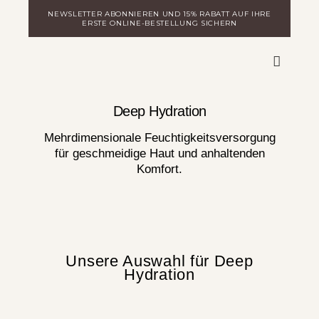
Zum
NEWSLETTER ABONNIEREN UND 15% RABATT AUF IHRE
Inhalt
ERSTE ONLINE-BESTELLUNG SICHERN
springen
WARE
MILA ENTDECKEN
LOGIN FÜR DISTRIBUTOREN
Deep Hydration
Mehrdimensionale Feuchtigkeitsversorgung
für geschmeidige Haut und anhaltenden
Komfort.
Unsere Auswahl für Deep
Hydration