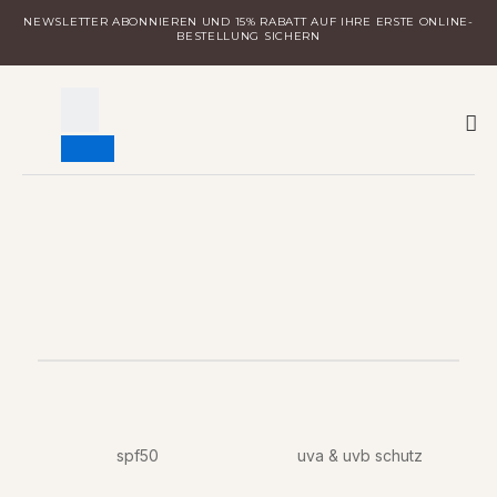
Zum
NEWSLETTER ABONNIEREN UND 15% RABATT AUF IHRE ERSTE ONLINE-
Inhalt
BESTELLUNG SICHERN
springen
W
MILA ENTDECKEN
LOGIN FÜR DISTRIBUTOREN
spf50
uva & uvb schutz