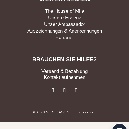
The House of Mila
Unsere Essenz
Unser Ambassador
Auszeichnungen & Anerkennungen
Extranet
BRAUCHEN SIE HILFE?
Versand & Bezahlung
Kontakt aufnehmen
F
I
L
a
n
i
c
s
n
e
t
k
b
a
e
o
g
d
© 2026 MILA D’OPIZ. All rights reserved.
o
r
i
k
a
n
m