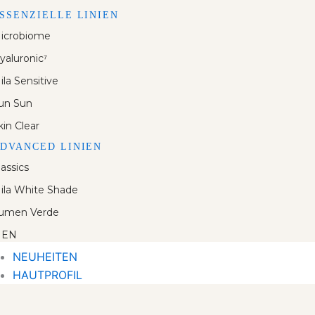
SSENZIELLE LINIEN
icrobiome
yaluronic⁷
ila Sensitive
un Sun
kin Clear
DVANCED LINIEN
lassics
ila White Shade
umen Verde
EN
NEUHEITEN
HAUTPROFIL