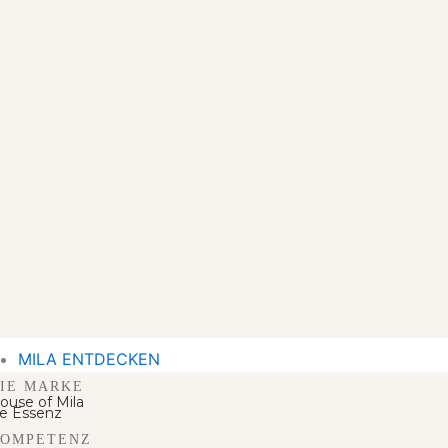
MILA ENTDECKEN
IE MARKE
ouse of Mila
e Essenz
OMPETENZ