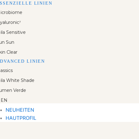
SSENZIELLE LINIEN
icrobiome
yaluronic⁷
ila Sensitive
un Sun
kin Clear
DVANCED LINIEN
lassics
ila White Shade
umen Verde
EN
NEUHEITEN
HAUTPROFIL