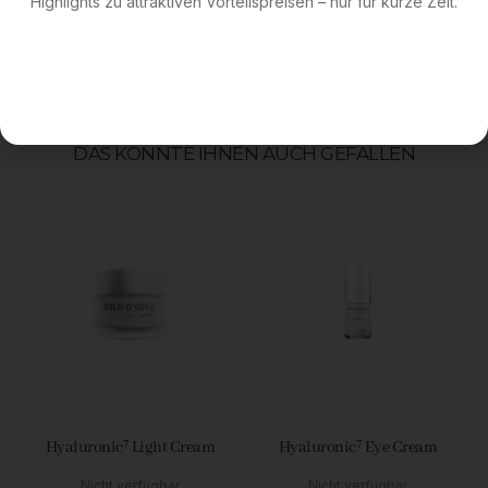
Highlights zu attraktiven Vorteilspreisen – nur für kurze Zeit.
Nachtpflege
Tagespflege
Trockene Haut
UV-Schutz
,
,
,
Mischhaut
Feuchtigkeitspflege
Deep Hydration
Trockene
Tags
,
,
,
Haut
Augenpflege
Straffung & Lifting
Reife Haut
Ölige Haut
,
,
,
,
,
Ausstrahlung & Glow
Sensitive Skin
Skin Soothing
,
,
DAS KÖNNTE IHNEN AUCH GEFALLEN
Hyaluronic⁷ Light Cream
Hyaluronic⁷ Eye Cream
Nicht verfügbar
Nicht verfügbar