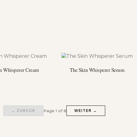
n Whisperer Cream
The Skin Whisperer Serum
← ZURÜCK
Page 1 of 8
WEITER →