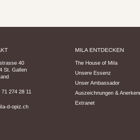
AKT
MILA ENTDECKEN
trasse 40
The House of Mila
 St. Gallen
Unsere Essenz
land
Unser Ambassador
1 71 274 28 11
Auszeichnungen & Anerken
Extranet
la-d-opiz.ch