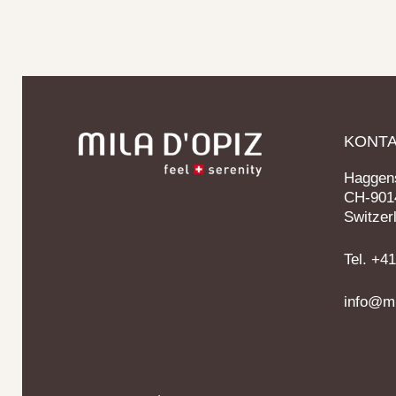
KONT
Haggens
CH-9014
Switzer
Tel. +4
info@mi