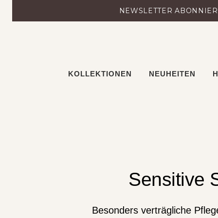
Zum
NEWSLETTER ABONNIERE
Inhalt
springen
KOLLEKTIONEN
NEUHEITEN
H
Sensitive 
Besonders verträgliche Pfleg