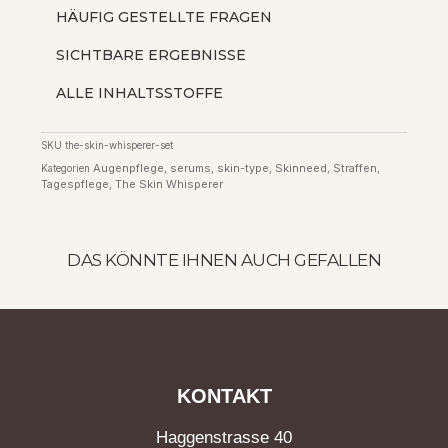
HÄUFIG GESTELLTE FRAGEN
SICHTBARE ERGEBNISSE
ALLE INHALTSSTOFFE
SKU
the-skin-whisperer-set
Augenpflege
serums
skin-type
Skinneed
Straffen
Kategorien
,
,
,
,
,
Tagespflege
The Skin Whisperer
,
DAS KÖNNTE IHNEN AUCH GEFALLEN
KONTAKT
Haggenstrasse 40