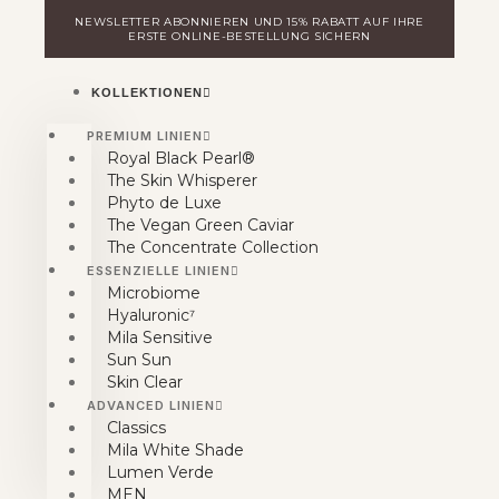
Zum
NEWSLETTER ABONNIEREN UND 15% RABATT AUF IHRE
Inhalt
ERSTE ONLINE-BESTELLUNG SICHERN
springen
KOLLEKTIONEN
PREMIUM LINIEN
Royal Black Pearl®
The Skin Whisperer
Phyto de Luxe
The Vegan Green Caviar
The Concentrate Collection
ESSENZIELLE LINIEN
Microbiome
Hyaluronic⁷
Mila Sensitive
Sun Sun
Skin Clear
ADVANCED LINIEN
Classics
Mila White Shade
Lumen Verde
MEN