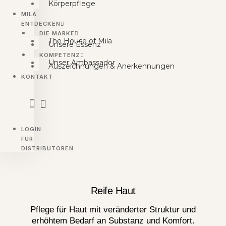
Körperpflege
MILA
ENTDECKEN
DIE MARKE
The House of Mila
Unsere Essenz
KOMPETENZ
Unser Ambassador
Auszeichnungen & Anerkennungen
KONTAKT
LOGIN
FÜR
DISTRIBUTOREN
Reife Haut
Pflege für Haut mit veränderter Struktur und
erhöhtem Bedarf an Substanz und Komfort.