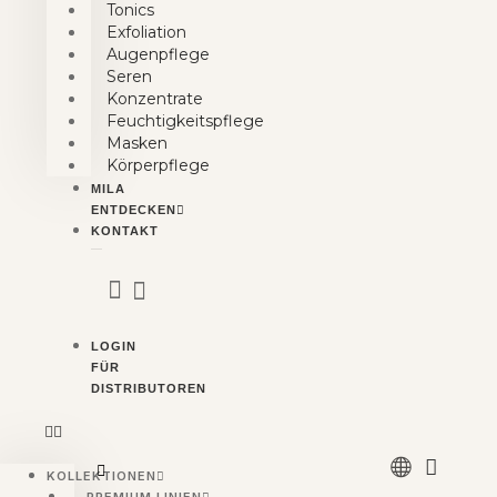
Tonics
Exfoliation
Augenpflege
Seren
Konzentrate
Feuchtigkeitspflege
Masken
Körperpflege
MILA
ENTDECKEN
KONTAKT
LOGIN
FÜR
DISTRIBUTOREN
WARE
KOLLEKTIONEN