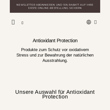
Zum
NEWSLETTER ABONNIEREN UND 15% RABATT AUF IHRE
Inhalt
ERSTE ONLINE-BESTELLUNG SICHERN
springen
WARE
MILA ENTDECKEN
LOGIN FÜR DISTRIBUTOREN
Antioxidant Protection
Produkte zum Schutz vor oxidativem
Stress und zur Bewahrung der natürlichen
Ausstrahlung.
Unsere Auswahl für Antioxidant
Protection