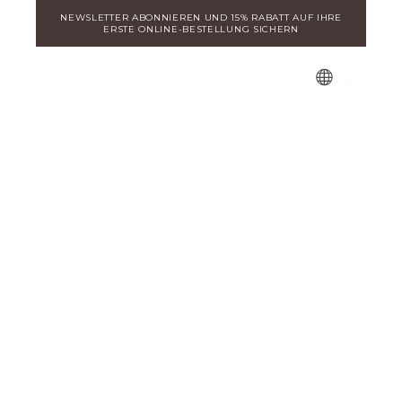
Zum
NEWSLETTER ABONNIEREN UND 15% RABATT AUF IHRE
Inhalt
ERSTE ONLINE-BESTELLUNG SICHERN
springen
Waren
MILA ENTDECKEN
Login für Distributoren
Royal Black Pearl®