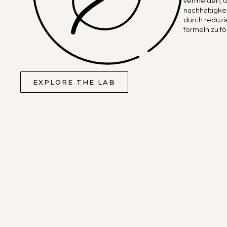
vermeiden, 
nachhaltigke
durch reduzi
formeln zu f
EXPLORE THE LAB